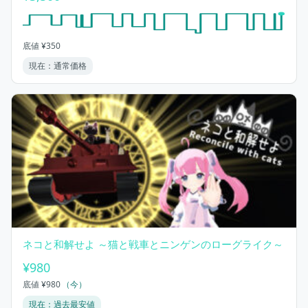
底値 ¥350
現在：通常価格
ネコと和解せよ ～猫と戦車とニンゲンのローグライク～
¥980
底値 ¥980
（今）
現在：過去最安値