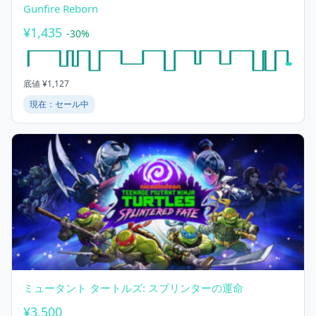
Gunfire Reborn
¥1,435
-30%
底値 ¥1,127
現在：セール中
ミュータント タートルズ: スプリンターの運命
¥3,500