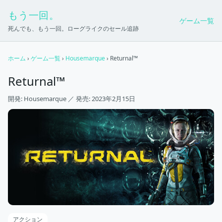
もう一回。
ゲーム一覧
死んでも、もう一回。ローグライクのセール追跡
ホーム
›
ゲーム一覧
›
Housemarque
› Returnal™
Returnal™
開発: Housemarque ／ 発売: 2023年2月15日
アクション