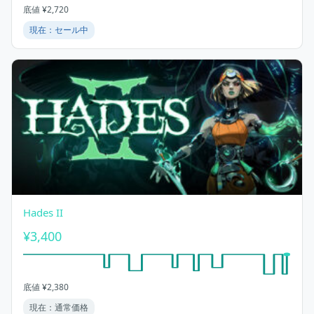
底値 ¥2,720
現在：セール中
Hades II
¥3,400
底値 ¥2,380
現在：通常価格